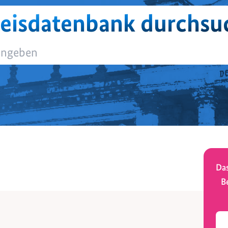
eisdatenbank durchsu
Das
B