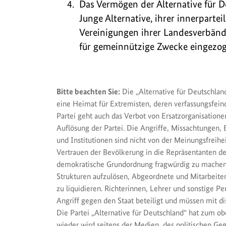
Das Vermögen der Alternative für D
Junge Alternative, ihrer innerpart
Vereinigungen ihrer Landesverbän
für gemeinnützige Zwecke eingezog
Bitte beachten Sie:
Die „Alternative für Deutschland
eine Heimat für Extremisten, deren verfassungsfei
Partei geht auch das Verbot von Ersatzorganisatione
Auflösung der Partei. Die Angriffe, Missachtunge
und Institutionen sind nicht von der Meinungsfreihe
Vertrauen der Bevölkerung in die Repräsentanten der
demokratische Grundordnung fragwürdig zu machen. 
Strukturen aufzulösen, Abgeordnete und Mitarbeite
zu liquidieren. Richterinnen, Lehrer und sonstige 
Angriff gegen den Staat beteiligt und müssen mit d
Die Partei „Alternative für Deutschland“ hat zum o
wieder wird seitens der Medien, des politischen Geg