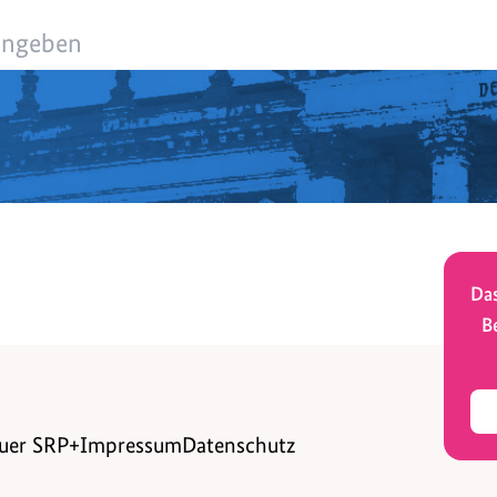
Das
B
uer SRP+
Impressum
Datenschutz