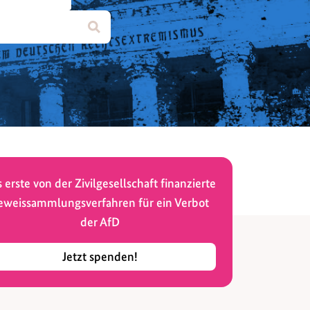
 erste von der Zivilgesellschaft finanzierte
eweissammlungsverfahren für ein Verbot
der AfD
Jetzt spenden!