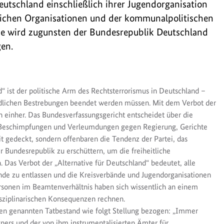
eutschland einschließlich ihrer Jugendorganisation
eilichen Organisationen und der kommunalpolitischen
de wird zugunsten der Bundesrepublik Deutschland
en.
“ ist der politische Arm des Rechtsterrorismus in Deutschland –
ndlichen Bestrebungen beendet werden müssen. Mit dem Verbot der
n einher. Das Bundesverfassungsgericht entscheidet über die
n, Beschimpfungen und Verleumdungen gegen Regierung, Gerichte
it gedeckt, sondern offenbaren die Tendenz der Partei, das
 Bundesrepublik zu erschüttern, um die freiheitliche
Das Verbot der „Alternative für Deutschland“ bedeutet, alle
nde zu entlassen und die Kreisverbände und Jugendorganisationen
Personen im Beamtenverhältnis haben sich wissentlich an einem
isziplinarischen Konsequenzen rechnen.
ben genannten Tatbestand wie folgt Stellung bezogen: „Immer
ners und der von ihm instrumentalisierten Ämter für