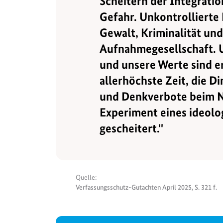
Scheitern der Integration
Gefahr. Unkontrolliert
Gewalt, Kriminalität und 
Aufnahmegesellschaft. U
und unsere Werte sind er
allerhöchste Zeit, die Di
und Denkverbote beim N
Experiment eines ideolo
gescheitert.''
Quelle:
Verfassungsschutz-Gutachten April 2025, S. 321 f.