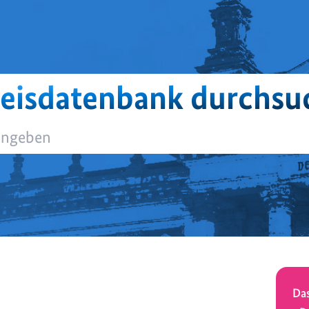
eisdatenbank durchsu
Das