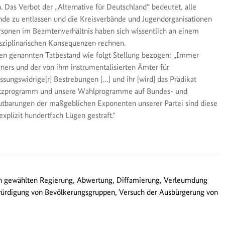
Das Verbot der „Alternative für Deutschland“ bedeutet, alle
nde zu entlassen und die Kreisverbände und Jugendorganisationen
Personen im Beamtenverhältnis haben sich wissentlich an einem
isziplinarischen Konsequenzen rechnen.
ben genannten Tatbestand wie folgt Stellung bezogen: „Immer
ners und der von ihm instrumentalisierten Ämter für
ssungswidrige[r] Bestrebungen […] und ihr [wird] das Prädikat
satzprogramm und unsere Wahlprogramme auf Bundes- und
utbarungen der maßgeblichen Exponenten unserer Partei sind diese
plizit hundertfach Lügen gestraft.“
ch gewählten Regierung, Abwertung, Diffamierung, Verleumdung
ürdigung von Bevölkerungsgruppen, Versuch der Ausbürgerung von