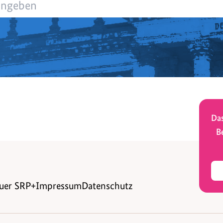
Das
B
uer SRP+
Impressum
Datenschutz