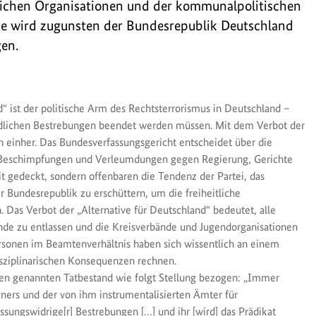
eilichen Organisationen und der kommunalpolitischen
de wird zugunsten der Bundesrepublik Deutschland
en.
“ ist der politische Arm des Rechtsterrorismus in Deutschland –
ndlichen Bestrebungen beendet werden müssen. Mit dem Verbot der
n einher. Das Bundesverfassungsgericht entscheidet über die
n, Beschimpfungen und Verleumdungen gegen Regierung, Gerichte
it gedeckt, sondern offenbaren die Tendenz der Partei, das
 Bundesrepublik zu erschüttern, um die freiheitliche
Das Verbot der „Alternative für Deutschland“ bedeutet, alle
nde zu entlassen und die Kreisverbände und Jugendorganisationen
Personen im Beamtenverhältnis haben sich wissentlich an einem
isziplinarischen Konsequenzen rechnen.
ben genannten Tatbestand wie folgt Stellung bezogen: „Immer
ners und der von ihm instrumentalisierten Ämter für
ssungswidrige[r] Bestrebungen […] und ihr [wird] das Prädikat