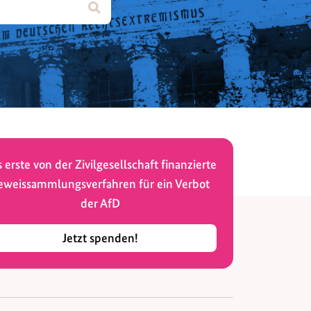
 erste von der Zivilgesellschaft finanzierte
eweissammlungsverfahren für ein Verbot
der AfD
Jetzt spenden!