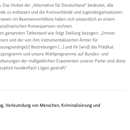
Das Verbot der „Alternative für Deutschland“ bedeutet, alle
nde zu entlassen und die Kreisverbände und Jugendorganisationen
Personen im Beamtenverhältnis haben sich wissentlich an einem
isziplinarischen Konsequenzen rechnen.
ben genannten Tatbestand wie folgt Stellung bezogen: „Immer
ners und der von ihm instrumentalisierten Ämter für
ssungswidrige[r] Bestrebungen […] und ihr [wird] das Prädikat
satzprogramm und unsere Wahlprogramme auf Bundes- und
utbarungen der maßgeblichen Exponenten unserer Partei sind diese
plizit hundertfach Lügen gestraft.“
ng, Verleumdung von Menschen, Kriminalisierung und