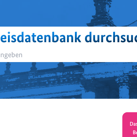
eisdatenbank durchsu
Das
B