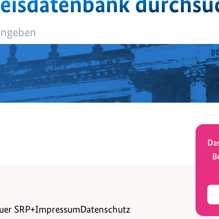
eisdatenbank durchsu
Das
B
uer SRP+
Impressum
Datenschutz