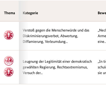
Thema
Thema
Kategorie
Bewe
Verstoß gegen die Menschenwürde und das
„Necl
Diskriminierungsverbot, Abwertung,
Armee
Diffamierung, Verleumdung...
eine..
Leugnung der Legitimität einer demokratisch
„In t
gewählten Regierung, Rechtsextremismus,
schu
Versuch der...
sie u