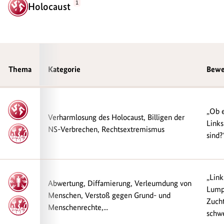
1
Holocaust
Thema
Thema
Kategorie
Bewe
„Ob e
Verharmlosung des Holocaust, Billigen der
Link
NS-Verbrechen, Rechtsextremismus
sind?
„Link
Abwertung, Diffamierung, Verleumdung von
Lump
Menschen, Verstoß gegen Grund- und
Zucht
Menschenrechte,...
schwe