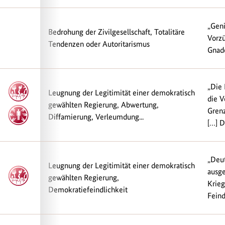
„Geni
Bedrohung der Zivilgesellschaft, Totalitäre
Vorzü
Tendenzen oder Autoritarismus
Gnade
„Die 
Leugnung der Legitimität einer demokratisch
die V
gewählten Regierung, Abwertung,
Grenz
Diffamierung, Verleumdung...
[…] D
„Deut
Leugnung der Legitimität einer demokratisch
ausge
gewählten Regierung,
Krieg
Demokratiefeindlichkeit
Feind.