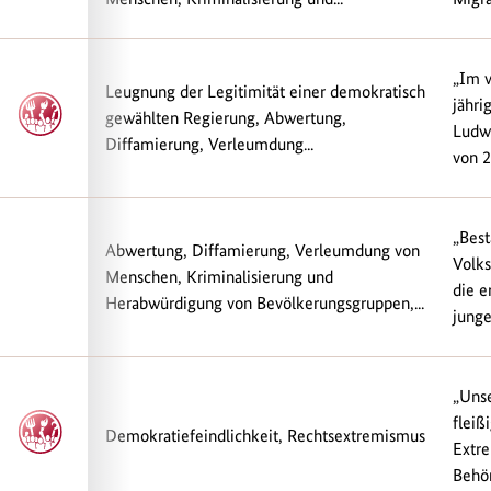
„Im 
Leugnung der Legitimität einer demokratisch
jähri
gewählten Regierung, Abwertung,
Ludw
Diffamierung, Verleumdung...
von 2
„Best
Abwertung, Diffamierung, Verleumdung von
Volk
Menschen, Kriminalisierung und
die e
Herabwürdigung von Bevölkerungsgruppen,...
junge
„Unse
fleiß
Demokratiefeindlichkeit, Rechtsextremismus
Extre
Behör