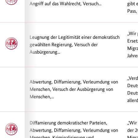
Angriff auf das Wahlrecht, Versuch...
gibt 
Pass,
„Wir 
Leugnung der Legitimität einer demokratisch
Erset
gewählten Regierung, Versuch der
Migra
Ausbürgerung...
Jahre
„Ver
Abwertung, Diffamierung, Verleumdung von
Deuts
Menschen, Versuch der Ausbürgerung von
Deuts
Menschen,...
allerd
Diffamierung demokratischer Parteien,
„'Wir
Abwertung, Diffamierung, Verleumdung von
der 2
Menschen, Kriminalisierung und...
Migra