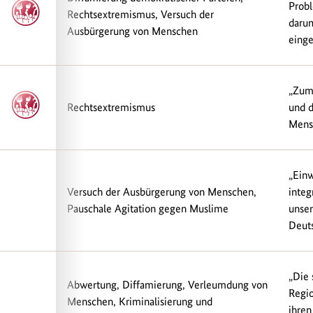
Probl
Rechtsextremismus, Versuch der
darum
Ausbürgerung von Menschen
einge
„Zum 
Rechtsextremismus
und d
Mensc
„Einw
Versuch der Ausbürgerung von Menschen,
integ
Pauschale Agitation gegen Muslime
unser
Deuts
„Die 
Abwertung, Diffamierung, Verleumdung von
Regi
Menschen, Kriminalisierung und
ihre