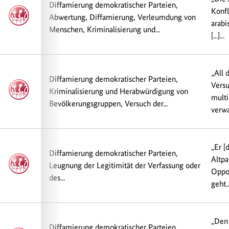
Diffamierung demokratischer Parteien,
Konf
Abwertung, Diffamierung, Verleumdung von
arabi
Menschen, Kriminalisierung und...
[...]...
„All 
Diffamierung demokratischer Parteien,
Versu
Kriminalisierung und Herabwürdigung von
multi
Bevölkerungsgruppen, Versuch der...
verwa
„Er [
Diffamierung demokratischer Parteien,
Altpa
Leugnung der Legitimität der Verfassung oder
Oppos
des...
geht..
„Den 
Diffamierung demokratischer Parteien,