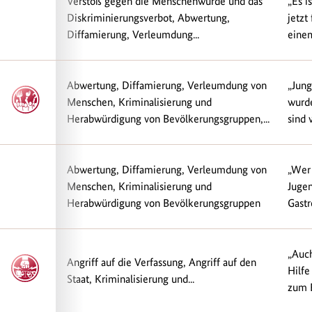
Verstoß gegen die Menschenwürde und das
„Es i
Diskriminierungsverbot, Abwertung,
jetzt
Diffamierung, Verleumdung...
einem
Abwertung, Diffamierung, Verleumdung von
„Jung
Menschen, Kriminalisierung und
wurd
Herabwürdigung von Bevölkerungsgruppen,...
sind 
Abwertung, Diffamierung, Verleumdung von
„Wer 
Menschen, Kriminalisierung und
Jugen
Herabwürdigung von Bevölkerungsgruppen
Gastr
„Auch
Angriff auf die Verfassung, Angriff auf den
Hilfe
Staat, Kriminalisierung und...
zum E