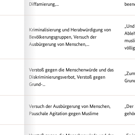
Diffamierung,...
beend
„Und 
Kriminalisierung und Herabwürdigung von
Ableh
Bevölkerungsgruppen, Versuch der
musl
Ausbürgerung von Menschen,...
völli
Verstoß gegen die Menschenwürde und das
„Zum
Diskriminierungsverbot, Verstoß gegen
Grund
Grund-...
Versuch der Ausbürgerung von Menschen,
„Der 
Pauschale Agitation gegen Muslime
gehör