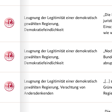
„Die 
Leugnung der Legitimität einer demokratisch
juris
gewählten Regierung,
Einsc
Demokratiefeindlichkeit
wie wi
Leugnung der Legitimität einer demokratisch
„Noch
gewählten Regierung,
Bunde
Demokratiefeindlichkeit
abrup
Leugnung der Legitimität einer demokratisch
„[…] 
gewählten Regierung, Verachtung von
Grüne
Andersdenkenden
Regie
„Die 