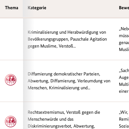
Thema
Thema
Kategorie
Bewe
„Neb
Kriminalisierung und Herabwürdigung von
müsse
Bevölkerungsgruppen, Pauschale Agitation
genau
gegen Muslime, Verstoß...
Musli
„Sach
Diffamierung demokratischer Parteien,
Auge
Abwertung, Diffamierung, Verleumdung von
Multi
Menschen, Kriminalisierung und...
einer
Rechtsextremismus, Verstoß gegen die
„Wir,
Menschenwürde und das
Remig
Diskriminierungsverbot, Abwertung,
Sozia