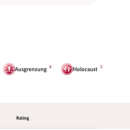
8
3
Ausgrenzung
Holocaust
Rating