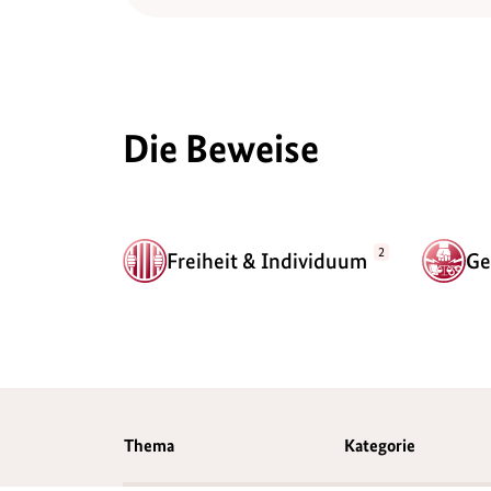
Die Beweise
2
Freiheit & Individuum
Ge
Thema
Thema
Kategorie